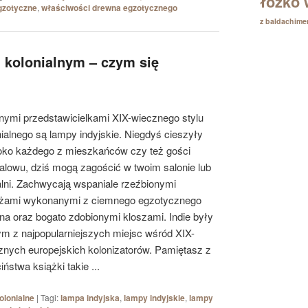
łóżko 
gzotyczne
,
właściwości drewna egzotycznego
z baldachim
 kolonialnym – czym się
lnymi przedstawicielkami XIX-wiecznego stylu
nialnego są lampy indyjskie. Niegdyś cieszyły
oko każdego z mieszkańców czy też gości
alowu, dziś mogą zagościć w twoim salonie lub
alni. Zachwycają wspaniale rzeźbionymi
ażami wykonanymi z ciemnego egzotycznego
na oraz bogato zdobionymi kloszami. Indie były
ym z najpopularniejszych miejsc wśród XIX-
znych europejskich kolonizatorów. Pamiętasz z
iństwa książki takie ...
olonialne
|
Tagi:
lampa indyjska
,
lampy indyjskie
,
lampy