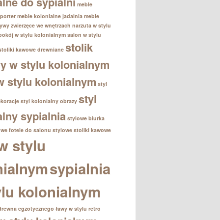
alne do sypialni
meble
porter
meble kolonialne jadalnia
meble
ywy zwierzęce we wnętrzach
narzuta w stylu
pokój w stylu kolonialnym
salon w stylu
stolik
stoliki kawowe drewniane
 w stylu kolonialnym
 w stylu kolonialnym
styl
styl
ekoracje
styl kolonialny obrazy
alny sypialnia
stylowe biurka
owe fotele do salonu
stylowe stoliki kawowe
w stylu
nialnym
sypialnia
ylu kolonialnym
drewna egzotycznego
ławy w stylu retro