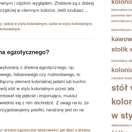
koloni
wnym i ciężkim wyglądem. Zrobione są z dobrej
częściej w ciemnym kolorze. Jeśli szukasz ...
kolonialne im
panterka
mot
kolonialnym
gi:
pokój w stylu kolonialnym
,
salon w stylu kolonialnym
,
 kolonialnym
kolonialnym
kawowy
stolik
wna egzotycznego?
kolonialny d
 wykonany z drewna egzotycznego, np.
koloni
owego, hebanowego czy mahoniowego, to
narożne
styl
łączny element kolonialnej jadalni lub kuchni.
stół 
wój stół w stylu kolonialnym przez lata
entował się pięknie i imponująco, musisz
kolo
wiednio się z nim obchodzić. Z uwagi na to, że
 przygotowujemy posiłki, narażony jest on na
w st
właściwości 
gi:
drewno egzotyczne właściwości
,
jak dbać o drewno