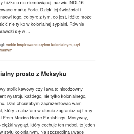
ży łóżko o nic niemówiącej nazwie INDL16,
owane marką Forte. Dzięki tej świeżości i
nsowi tego, co było z tym, co jest, łóżko może
cić nie tylko w kolonialnej sypialni. Równie
rawdzi się w ...
agi:
meble inspirowane stylem kolonialnym
,
styl
onialnym
nialny prosto z Meksyku
owy stolik kawowy czy ława to nieodzowny
nt wystroju każdego, nie tylko kolonialnego,
nu. Dziś chciałabym zaprezentować wam
l, który znalazłam w ofercie zagranicznej firmy
ct From Mexico Home Furnishings. Masywny,
 ciężki wygląd, który cechuje ten mebel, to jeden
w stylu kolonialnym. Na szczególną uwagę