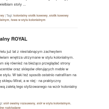
ielbiam stoły ...
ławy
|
Tagi:
kolonialny stolik kawowy
,
stolik kawowy
nialnym
,
ława w stylu kolonialnym
ialny ROYAL
ielu już lat z niesłabnącym zachwytem
iwiam wnętrza utrzymane w stylu kolonialnym.
am się również na bieżąco przeglądać strony
ucentów oraz sklepów oferujących meble w
 stylu. W taki też sposób ostatnio natrafiłam na
ę sklepu Mirat, a w niej - na praktyczny
ą zaletą tego stylizowanego na wzór kolonialny
gi:
stół owalny rozsuwany
,
stół w stylu kolonialnym
,
lne rozkładane