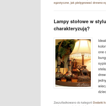
egzotyczne
,
jak pielęgnować drewno e
Lampy stołowe w stylu
charakteryzują?
Idea
kolo
one 
bung
sypi
stel
drew
jedn
wiec
dziec
Zaszufladkowano do kategorii
Dodatki k