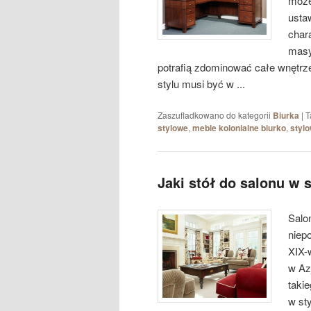
może
usta
char
masy
potrafią zdominować całe wnętrz
stylu musi być w ...
Zaszufladkowano do kategorii
Biurka
|
T
stylowe
,
meble kolonialne biurko
,
stylo
Jaki stół do salonu w 
Salo
niep
XIX-
w Azj
takie
w st