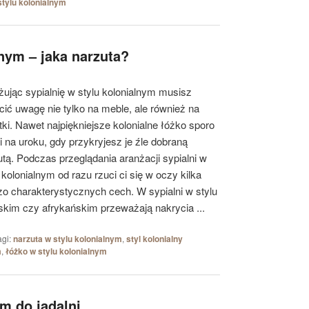
tylu kolonialnym
nym – jaka narzuta?
żując sypialnię w stylu kolonialnym musisz
cić uwagę nie tylko na meble, ale również na
tki. Nawet najpiękniejsze kolonialne łóżko sporo
i na uroku, gdy przykryjesz je źle dobraną
utą. Podczas przeglądania aranżacji sypialni w
 kolonialnym od razu rzuci ci się w oczy kilka
zo charakterystycznych cech. W sypialni w stylu
jskim czy afrykańskim przeważają nakrycia ...
agi:
narzuta w stylu kolonialnym
,
styl kolonialny
m
,
łóżko w stylu kolonialnym
ym do jadalni