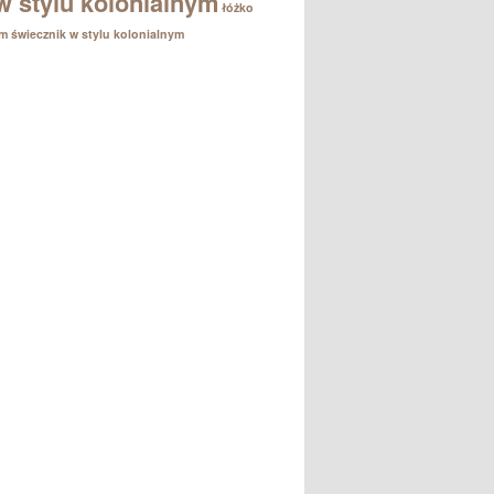
w stylu kolonialnym
łóżko
em
świecznik w stylu kolonialnym