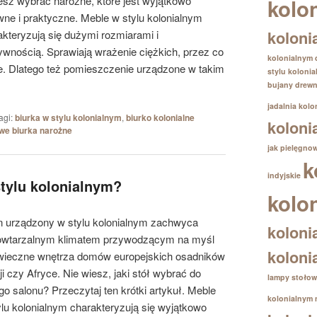
sz wybrać narożne, które jest wyjątkowo
kolo
wne i praktyczne. Meble w stylu kolonialnym
koloni
akteryzują się dużymi rozmiarami i
wnością. Sprawiają wrażenie ciężkich, przez co
kolonialnym
e. Dlatego też pomieszczenie urządzone w takim
stylu koloni
bujany drewn
jadalnia kolo
agi:
biurka w stylu kolonialnym
,
biurko kolonialne
koloni
we biurka narożne
jak pielęgno
k
indyjskie
stylu kolonialnym?
kolo
n urządzony w stylu kolonialnym zachwyca
koloni
owtarzalnym klimatem przywodzącym na myśl
koloni
wieczne wnętrza domów europejskich osadników
i czy Afryce. Nie wiesz, jaki stół wybrać do
lampy stołow
go salonu? Przeczytaj ten krótki artykuł. Meble
kolonialnym
ylu kolonialnym charakteryzują się wyjątkowo