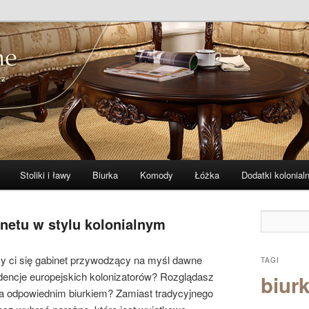
 i indyjskie
ne – zibi-meble.pl
Stoliki i ławy
Biurka
Komody
Łóżka
Dodatki kolonial
netu w stylu kolonialnym
y ci się gabinet przywodzący na myśl dawne
TAGI
dencje europejskich kolonizatorów? Rozglądasz
biurk
za odpowiednim biurkiem? Zamiast tradycyjnego