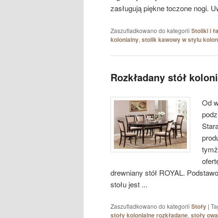
zasługują piękne toczone nogi. Uw
Zaszufladkowano do kategorii
Stoliki i 
kolonialny
,
stolik kawowy w stylu kolo
Rozkładany stół kolon
Od w
podz
Star
prod
tymże
ofert
drewniany stół ROYAL. Podstawow
stołu jest ...
Zaszufladkowano do kategorii
Stoły
|
Ta
stoły kolonialne rozkładane
,
stoły owa