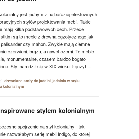
kolonialny jest jednym z najbardziej efektownych
koracyjnych stylów projektowania mebli. Takie
e mają kilka podstawowych cech. Przede
stkim są to meble z drewna egzotycznego jak
, palisander czy mahoń. Zwykle mają ciemne
enie czerwieni, brązu, a nawet czerni. To meble
kie, monumentalne, czasem bardzo bogato
one. Styl narodził się w XIX wieku. Łączył ...
gi:
drewniane stoły do jadalni
,
jadalnia w stylu
lu kolonialnym
 inspirowane stylem kolonialnym
czesne spojrzenie na styl kolonialny - tak
nie nazwałabym serię mebli Indigo, do której