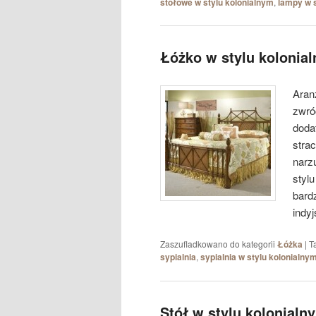
stołowe w stylu kolonialnym
,
lampy w s
Łóżko w stylu kolonial
Aran
zwró
doda
strac
narz
stylu
bard
indy
Zaszufladkowano do kategorii
Łóżka
|
T
sypialnia
,
sypialnia w stylu kolonialny
Stół w stylu kolonialn