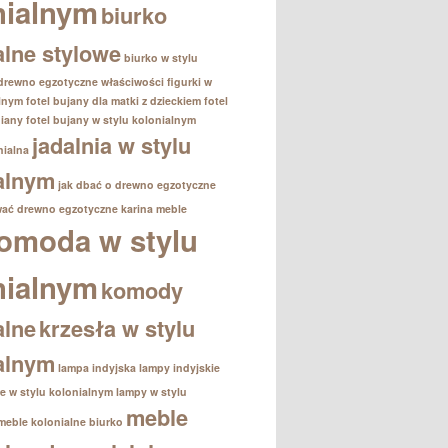
nialnym
biurko
alne stylowe
biurko w stylu
drewno egzotyczne właściwości
figurki w
alnym
fotel bujany dla matki z dzieckiem
fotel
iany
fotel bujany w stylu kolonialnym
jadalnia w stylu
nialna
alnym
jak dbać o drewno egzotyczne
wać drewno egzotyczne
karina meble
omoda w stylu
nialnym
komody
alne
krzesła w stylu
alnym
lampa indyjska
lampy indyjskie
e w stylu kolonialnym
lampy w stylu
meble
meble kolonialne biurko