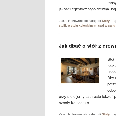
masy
jakości egzotycznego drewna, naj
Zaszufladkowano do kategorii
Stoły
|
Ta
stolik w stylu kolonialnym
,
stół w stylu
Jak dbać o stół z dre
Stół
teak
nieod
Aby t
prez
odpo
przy stole jemy, a często także i
częsty kontakt ze ...
Zaszufladkowano do kategorii
Stoły
|
Ta