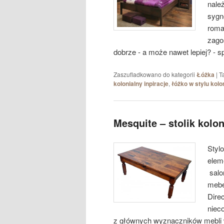
nale
sygn
roma
zagoś
dobrze - a może nawet lepiej? - sp
Zaszufladkowano do kategorii
Łóżka
|
T
kolonialny inpiracje
,
łóżko w stylu kol
Mesquite – stolik kolo
Styl
eleme
salo
mebe
Dire
nieco
z głównych wyznaczników mebli 