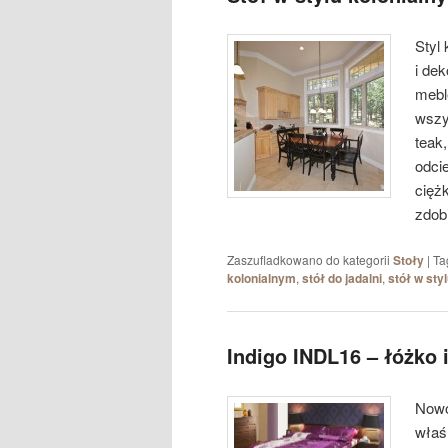
Styl 
i de
mebl
wszy
teak
odci
cięż
zdobi
Zaszufladkowano do kategorii
Stoły
|
Ta
kolonialnym
,
stół do jadalni
,
stół w sty
Indigo INDL16 – łóżko
Nowo
właś