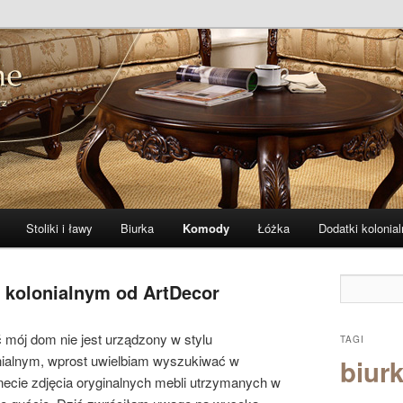
 i indyjskie
ne – zibi-meble.pl
Stoliki i ławy
Biurka
Komody
Łóżka
Dodatki kolonial
 kolonialnym od ArtDecor
 mój dom nie jest urządzony w stylu
TAGI
nialnym, wprost uwielbiam wyszukiwać w
biurk
rnecie zdjęcia oryginalnych mebli utrzymanych w