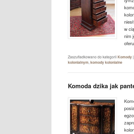
tymż
komo
kolo
nies
w ci
nim 
oferu
Zaszufladkowano do kategorii
Komody
kolonialnym
,
komody kolonialne
Komoda dzika jak pant
Komo
posia
egzo
zapr
kolo