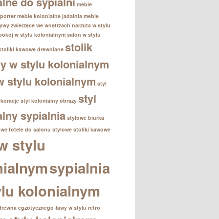
alne do sypialni
meble
porter
meble kolonialne jadalnia
meble
ywy zwierzęce we wnętrzach
narzuta w stylu
pokój w stylu kolonialnym
salon w stylu
stolik
stoliki kawowe drewniane
 w stylu kolonialnym
 w stylu kolonialnym
styl
styl
ekoracje
styl kolonialny obrazy
alny sypialnia
stylowe biurka
owe fotele do salonu
stylowe stoliki kawowe
w stylu
nialnym
sypialnia
ylu kolonialnym
drewna egzotycznego
ławy w stylu retro