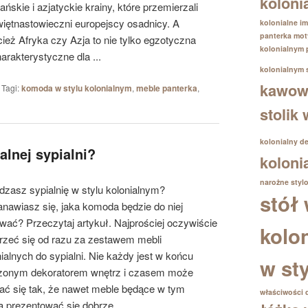
koloni
ańskie i azjatyckie krainy, które przemierzali
więtnastowieczni europejscy osadnicy. A
kolonialne im
panterka
mot
cież Afryka czy Azja to nie tylko egzotyczna
kolonialnym
rakterystyczne dla ...
kolonialnym
kawowy
|
Tagi:
komoda w stylu kolonialnym
,
meble panterka
,
stolik
kolonialny d
lnej sypialni?
koloni
narożne
styl
dzasz sypialnię w stylu kolonialnym?
stół 
anawiasz się, jaka komoda będzie do niej
wać? Przeczytaj artykuł. Najprościej oczywiście
kolo
jrzeć się od razu za zestawem mebli
ialnych do sypialni. Nie każdy jest w końcu
w st
zonym dekoratorem wnętrz i czasem może
ać się tak, że nawet meble będące w tym
właściwości 
 prezentować się dobrze. ...