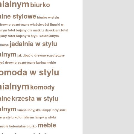
nialnym
biurko
alne stylowe
biurko w stylu
drewno egzotyczne właściwości
figurki w
alnym
fotel bujany dla matki z dzieckiem
fotel
iany
fotel bujany w stylu kolonialnym
jadalnia w stylu
nialna
alnym
jak dbać o drewno egzotyczne
wać drewno egzotyczne
karina meble
omoda w stylu
nialnym
komody
alne
krzesła w stylu
alnym
lampa indyjska
lampy indyjskie
e w stylu kolonialnym
lampy w stylu
meble
meble kolonialne biurko