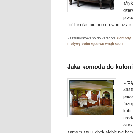
afryk
dzie
prze
roślinność, ciemne drewno czy cha
Zaszufladkowano do kategorii
Komody
motywy zwierzęce we wnętrzach
Jaka komoda do kolonia
Urzą
Zast
paso
roze
kolon
urod
okaz
samym stylu, obok siebie nie będą