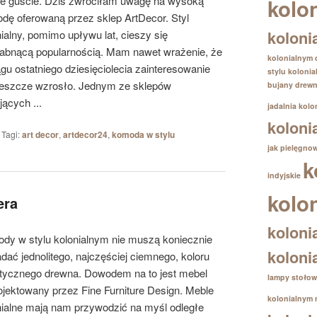
e guście. Dziś zwróciłam uwagę na wysoką
kolo
dę oferowaną przez sklep ArtDecor. Styl
koloni
nialny, pomimo upływu lat, cieszy się
łabnącą popularnością. Mam nawet wrażenie, że
kolonialnym
ągu ostatniego dziesięciolecia zainteresowanie
stylu koloni
jeszcze wzrosło. Jednym ze sklepów
bujany drewn
jących ...
jadalnia kolo
koloni
|
Tagi:
art decor
,
artdecor24
,
komoda w stylu
jak pielęgno
k
indyjskie
kolo
era
koloni
dy w stylu kolonialnym nie muszą koniecznie
koloni
dać jednolitego, najczęściej ciemnego, koloru
tycznego drewna. Dowodem na to jest mebel
lampy stołow
ojektowany przez Fine Furniture Design. Meble
kolonialnym
nialne mają nam przywodzić na myśl odległe