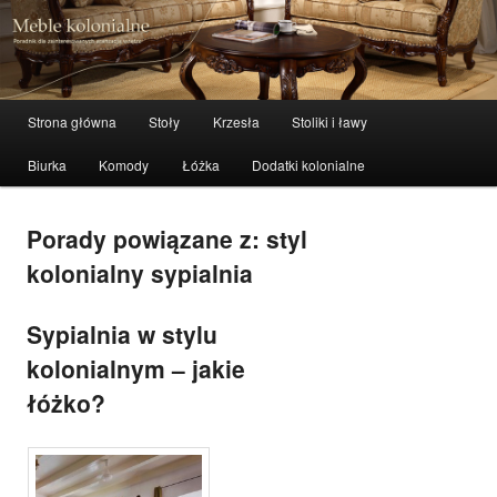
meble stylowe, meble kolonialne i indyjskie
Szuka
Meble kolonialne – zibi-meble.pl
Menu główne
Strona główna
Stoły
Krzesła
Stoliki i ławy
Przeskocz do tekstu
Przeskocz do widgetów
Biurka
Komody
Łóżka
Dodatki kolonialne
Porady powiązane z:
styl
kolonialny sypialnia
Sypialnia w stylu
kolonialnym – jakie
łóżko?