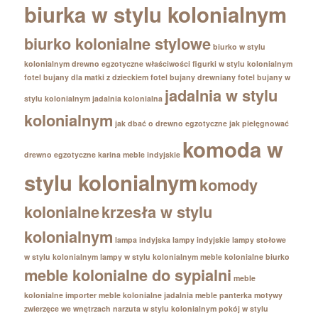
biurka w stylu kolonialnym
biurko kolonialne stylowe
biurko w stylu
kolonialnym
drewno egzotyczne właściwości
figurki w stylu kolonialnym
fotel bujany dla matki z dzieckiem
fotel bujany drewniany
fotel bujany w
jadalnia w stylu
stylu kolonialnym
jadalnia kolonialna
kolonialnym
jak dbać o drewno egzotyczne
jak pielęgnować
komoda w
drewno egzotyczne
karina meble indyjskie
stylu kolonialnym
komody
kolonialne
krzesła w stylu
kolonialnym
lampa indyjska
lampy indyjskie
lampy stołowe
w stylu kolonialnym
lampy w stylu kolonialnym
meble kolonialne biurko
meble kolonialne do sypialni
meble
kolonialne importer
meble kolonialne jadalnia
meble panterka
motywy
zwierzęce we wnętrzach
narzuta w stylu kolonialnym
pokój w stylu