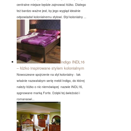
centralne miejsce będzie zajmować łóżko. Dlatego
też bardzo ważne jest, by jego wygląd idealnie
odpowiadał kolonialnemu stylowi. Styl kolonialny ...
Indigo INDL16
– łóżko inspirowane stylem kolonialnym
Nowoczesne spojrzenie na styl kolonialny - tak
właśnie nazwałabym serię mebli Indigo, do której
należy łóżko o nic niemówiącej nazwie INDL16,
sygnowane marką Forte. Dzięki tej świeżości i
romansowi...