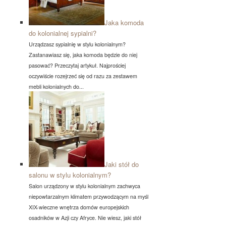
Jaka komoda
do kolonialnej sypialni?
Urządzasz sypialnię w stylu kolonialnym?
Zastanawiasz się, jaka komoda będzie do niej
pasować? Przeczytaj artykuł. Najprościej
oczywiście rozejrzeć się od razu za zestawem
mebli kolonialnych do...
Jaki stół do
salonu w stylu kolonialnym?
Salon urządzony w stylu kolonialnym zachwyca
niepowtarzalnym klimatem przywodzącym na myśl
XIX-wieczne wnętrza domów europejskich
osadników w Azji czy Afryce. Nie wiesz, jaki stół