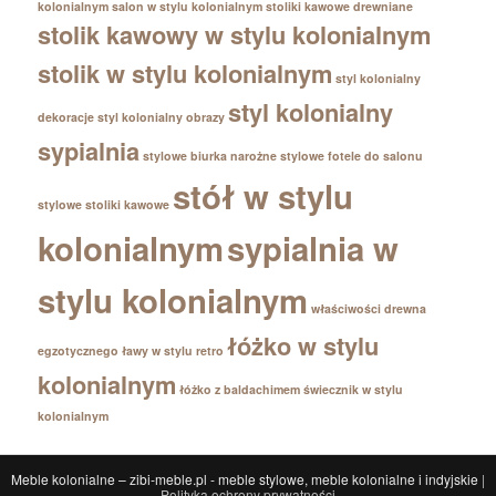
kolonialnym
salon w stylu kolonialnym
stoliki kawowe drewniane
stolik kawowy w stylu kolonialnym
stolik w stylu kolonialnym
styl kolonialny
styl kolonialny
dekoracje
styl kolonialny obrazy
sypialnia
stylowe biurka narożne
stylowe fotele do salonu
stół w stylu
stylowe stoliki kawowe
kolonialnym
sypialnia w
stylu kolonialnym
właściwości drewna
łóżko w stylu
egzotycznego
ławy w stylu retro
kolonialnym
łóżko z baldachimem
świecznik w stylu
kolonialnym
Meble kolonialne – zibi-meble.pl - meble stylowe, meble kolonialne i indyjskie
|
Polityka ochrony prywatności