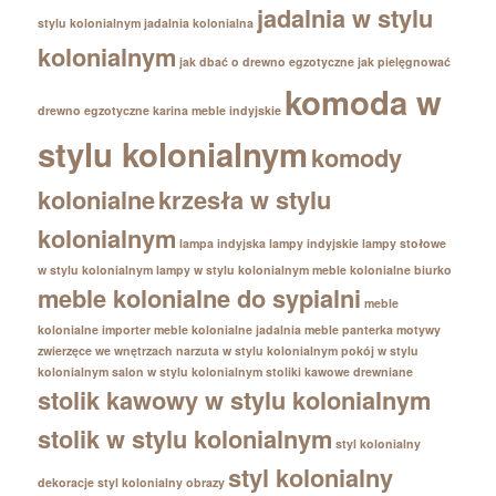
jadalnia w stylu
stylu kolonialnym
jadalnia kolonialna
kolonialnym
jak dbać o drewno egzotyczne
jak pielęgnować
komoda w
drewno egzotyczne
karina meble indyjskie
stylu kolonialnym
komody
kolonialne
krzesła w stylu
kolonialnym
lampa indyjska
lampy indyjskie
lampy stołowe
w stylu kolonialnym
lampy w stylu kolonialnym
meble kolonialne biurko
meble kolonialne do sypialni
meble
kolonialne importer
meble kolonialne jadalnia
meble panterka
motywy
zwierzęce we wnętrzach
narzuta w stylu kolonialnym
pokój w stylu
kolonialnym
salon w stylu kolonialnym
stoliki kawowe drewniane
stolik kawowy w stylu kolonialnym
stolik w stylu kolonialnym
styl kolonialny
styl kolonialny
dekoracje
styl kolonialny obrazy