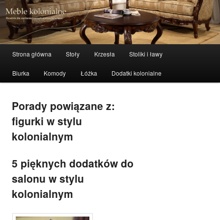
meble stylowe, meble kolonialne i indyjskie
Szuka
Meble kolonialne – zibi-meble.pl
Menu główne
Strona główna
Stoły
Krzesła
Stoliki i ławy
Przeskocz do tekstu
Przeskocz do widgetów
Biurka
Komody
Łóżka
Dodatki kolonialne
Porady powiązane z:
figurki w stylu
kolonialnym
5 pięknych dodatków do
salonu w stylu
kolonialnym