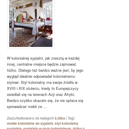
W kolonialnej sypialni, jak zresztą w każdej
innej, centralne miejsce będzie zajmować
łóżko. Dlatego też bardzo ważne jest, by jego
wygląd idealnie odpowiadał kolonialnemu
stylowi. Styl kolonialny ma swoje źródła w
XVIII i XIX stuleciu, kiedy to Europejczycy
osiedlali się na terenach Azji oraz Afryki.
Bardzo szybko okazało się, że nie opłaca się
sprowadzać mebli ze ...
Zaszufladkowano do kategorii
Łóżka
|
Tagi:
meble kolonialne do sypialni
,
styl kolonialny
sypialnia
,
sypialnia w stylu kolonialnym
,
łóżko z