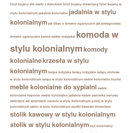
fotel bujany dla matki z dzieckiem
fotel bujany drewniany
fotel bujany w
jadalnia w stylu
stylu kolonialnym
jadalnia kolonialna
kolonialnym
jak dbać o drewno egzotyczne
jak pielęgnować
komoda w
drewno egzotyczne
karina meble indyjskie
stylu kolonialnym
komody
kolonialne
krzesła w stylu
kolonialnym
lampa indyjska
lampy indyjskie
lampy stołowe
w stylu kolonialnym
lampy w stylu kolonialnym
meble kolonialne biurko
meble kolonialne do sypialni
meble
kolonialne importer
meble kolonialne jadalnia
meble panterka
motywy
zwierzęce we wnętrzach
narzuta w stylu kolonialnym
pokój w stylu
kolonialnym
salon w stylu kolonialnym
stoliki kawowe drewniane
stolik kawowy w stylu kolonialnym
stolik w stylu kolonialnym
styl kolonialny