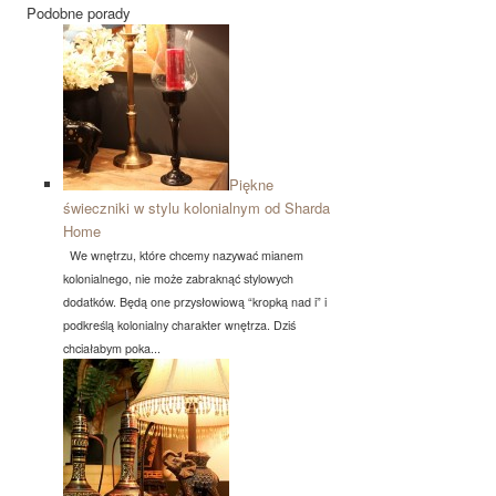
Podobne porady
Piękne
świeczniki w stylu kolonialnym od Sharda
Home
We wnętrzu, które chcemy nazywać mianem
kolonialnego, nie może zabraknąć stylowych
dodatków. Będą one przysłowiową “kropką nad i” i
podkreślą kolonialny charakter wnętrza. Dziś
chciałabym poka...