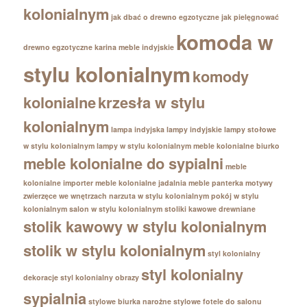
kolonialnym
jak dbać o drewno egzotyczne
jak pielęgnować
komoda w
drewno egzotyczne
karina meble indyjskie
stylu kolonialnym
komody
kolonialne
krzesła w stylu
kolonialnym
lampa indyjska
lampy indyjskie
lampy stołowe
w stylu kolonialnym
lampy w stylu kolonialnym
meble kolonialne biurko
meble kolonialne do sypialni
meble
kolonialne importer
meble kolonialne jadalnia
meble panterka
motywy
zwierzęce we wnętrzach
narzuta w stylu kolonialnym
pokój w stylu
kolonialnym
salon w stylu kolonialnym
stoliki kawowe drewniane
stolik kawowy w stylu kolonialnym
stolik w stylu kolonialnym
styl kolonialny
styl kolonialny
dekoracje
styl kolonialny obrazy
sypialnia
stylowe biurka narożne
stylowe fotele do salonu