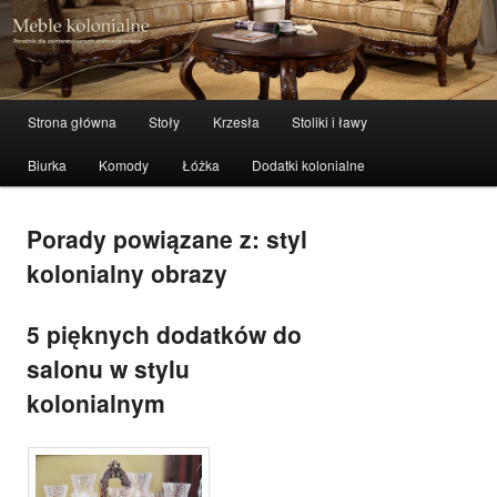
meble stylowe, meble kolonialne i indyjskie
Szuka
Meble kolonialne – zibi-meble.pl
Menu główne
Strona główna
Stoły
Krzesła
Stoliki i ławy
Przeskocz do tekstu
Przeskocz do widgetów
Biurka
Komody
Łóżka
Dodatki kolonialne
Porady powiązane z:
styl
kolonialny obrazy
5 pięknych dodatków do
salonu w stylu
kolonialnym