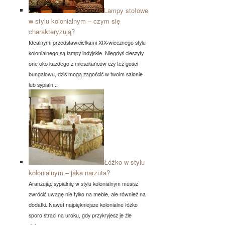
Lampy stołowe
w stylu kolonialnym – czym się
charakteryzują?
Idealnymi przedstawicielkami XIX-wiecznego stylu
kolonialnego są lampy indyjskie. Niegdyś cieszyły
one oko każdego z mieszkańców czy też gości
bungalowu, dziś mogą zagościć w twoim salonie
lub sypialn...
Łóżko w stylu
kolonialnym – jaka narzuta?
Aranżując sypialnię w stylu kolonialnym musisz
zwrócić uwagę nie tylko na meble, ale również na
dodatki. Nawet najpiękniejsze kolonialne łóżko
sporo straci na uroku, gdy przykryjesz je źle