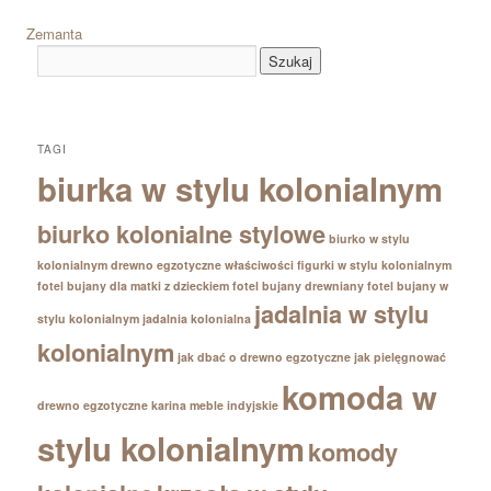
Zemanta
TAGI
biurka w stylu kolonialnym
biurko kolonialne stylowe
biurko w stylu
kolonialnym
drewno egzotyczne właściwości
figurki w stylu kolonialnym
fotel bujany dla matki z dzieckiem
fotel bujany drewniany
fotel bujany w
jadalnia w stylu
stylu kolonialnym
jadalnia kolonialna
kolonialnym
jak dbać o drewno egzotyczne
jak pielęgnować
komoda w
drewno egzotyczne
karina meble indyjskie
stylu kolonialnym
komody