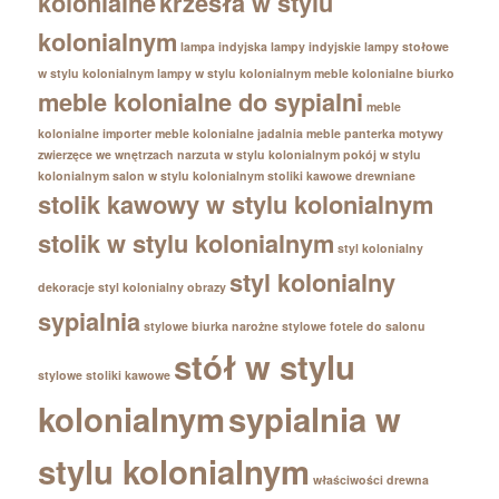
kolonialne
krzesła w stylu
kolonialnym
lampa indyjska
lampy indyjskie
lampy stołowe
w stylu kolonialnym
lampy w stylu kolonialnym
meble kolonialne biurko
meble kolonialne do sypialni
meble
kolonialne importer
meble kolonialne jadalnia
meble panterka
motywy
zwierzęce we wnętrzach
narzuta w stylu kolonialnym
pokój w stylu
kolonialnym
salon w stylu kolonialnym
stoliki kawowe drewniane
stolik kawowy w stylu kolonialnym
stolik w stylu kolonialnym
styl kolonialny
styl kolonialny
dekoracje
styl kolonialny obrazy
sypialnia
stylowe biurka narożne
stylowe fotele do salonu
stół w stylu
stylowe stoliki kawowe
kolonialnym
sypialnia w
stylu kolonialnym
właściwości drewna