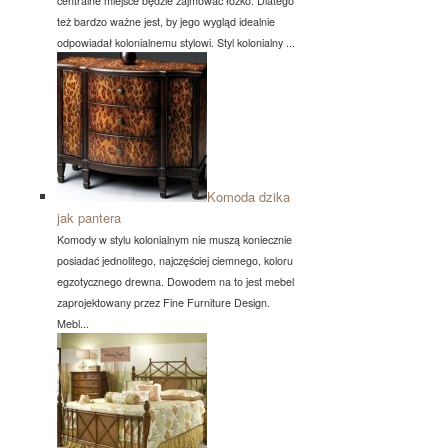
centralne miejsce będzie zajmować łóżko. Dlatego
też bardzo ważne jest, by jego wygląd idealnie
odpowiadał kolonialnemu stylowi. Styl kolonialny ...
Komoda dzika
jak pantera
Komody w stylu kolonialnym nie muszą koniecznie
posiadać jednolitego, najczęściej ciemnego, koloru
egzotycznego drewna. Dowodem na to jest mebel
zaprojektowany przez Fine Furniture Design.
Mebl...