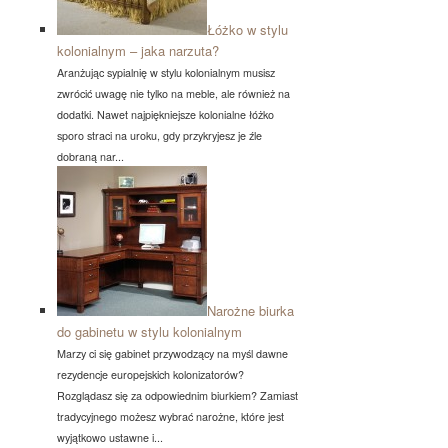
Łóżko w stylu
kolonialnym – jaka narzuta?
Aranżując sypialnię w stylu kolonialnym musisz
zwrócić uwagę nie tylko na meble, ale również na
dodatki. Nawet najpiękniejsze kolonialne łóżko
sporo straci na uroku, gdy przykryjesz je źle
dobraną nar...
Narożne biurka
do gabinetu w stylu kolonialnym
Marzy ci się gabinet przywodzący na myśl dawne
rezydencje europejskich kolonizatorów?
Rozglądasz się za odpowiednim biurkiem? Zamiast
tradycyjnego możesz wybrać narożne, które jest
wyjątkowo ustawne i...