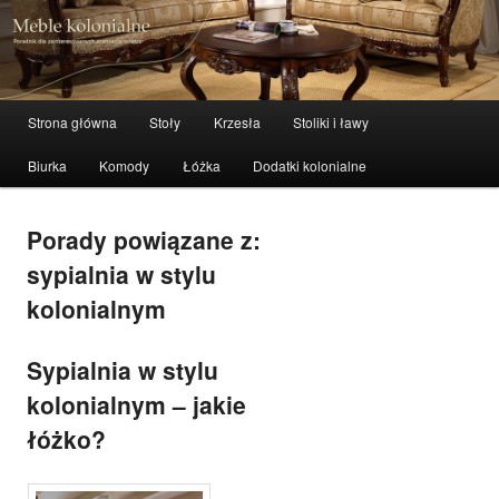
meble stylowe, meble kolonialne i indyjskie
Szuka
Meble kolonialne – zibi-meble.pl
Menu główne
Strona główna
Stoły
Krzesła
Stoliki i ławy
Przeskocz do tekstu
Przeskocz do widgetów
Biurka
Komody
Łóżka
Dodatki kolonialne
Porady powiązane z:
sypialnia w stylu
kolonialnym
Sypialnia w stylu
kolonialnym – jakie
łóżko?