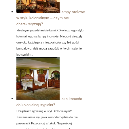
Lampy stołowe
w stylu kolonialnym – czym się
charakteryzują?
Idealnymi przedstawicielkami XIX-wiecznego stylu
kolonialnego są lampy indyjskie. Niegdyś cieszyły
one oko każdego z mieszkańców czy też gości
bungalowu, dziś mogą zagościć w twoim salonie
lub sypialn...
Jaka komoda
do kolonialnej sypialni?
Urządzasz sypialnię w stylu kolonialnym?
Zastanawiasz się, jaka komoda będzie do niej
pasować? Przeczytaj artykuł. Najprościej