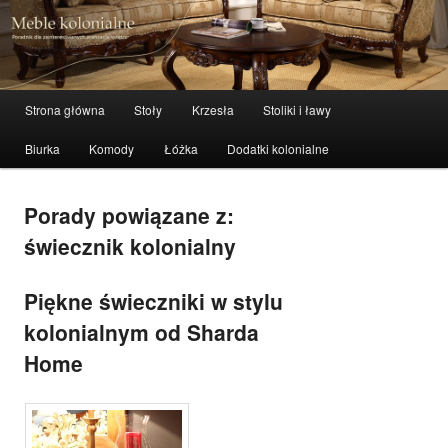
meble stylowe, meble kolonialne i indyjskie
Szuka
Meble kolonialne – zibi-meble.pl
Menu główne
Strona główna
Stoły
Krzesła
Stoliki i ławy
Przeskocz do tekstu
Przeskocz do widgetów
Biurka
Komody
Łóżka
Dodatki kolonialne
Porady powiązane z:
świecznik kolonialny
Piękne świeczniki w stylu
kolonialnym od Sharda
Home