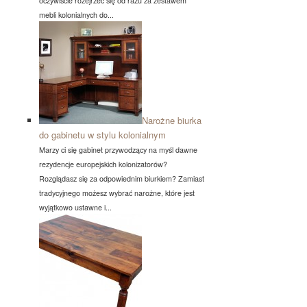
oczywiście rozejrzeć się od razu za zestawem
mebli kolonialnych do...
Narożne biurka
do gabinetu w stylu kolonialnym
Marzy ci się gabinet przywodzący na myśl dawne
rezydencje europejskich kolonizatorów?
Rozglądasz się za odpowiednim biurkiem? Zamiast
tradycyjnego możesz wybrać narożne, które jest
wyjątkowo ustawne i...