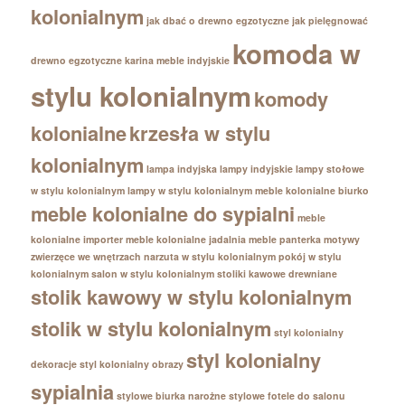
kolonialnym
jak dbać o drewno egzotyczne
jak pielęgnować
komoda w
drewno egzotyczne
karina meble indyjskie
stylu kolonialnym
komody
kolonialne
krzesła w stylu
kolonialnym
lampa indyjska
lampy indyjskie
lampy stołowe
w stylu kolonialnym
lampy w stylu kolonialnym
meble kolonialne biurko
meble kolonialne do sypialni
meble
kolonialne importer
meble kolonialne jadalnia
meble panterka
motywy
zwierzęce we wnętrzach
narzuta w stylu kolonialnym
pokój w stylu
kolonialnym
salon w stylu kolonialnym
stoliki kawowe drewniane
stolik kawowy w stylu kolonialnym
stolik w stylu kolonialnym
styl kolonialny
styl kolonialny
dekoracje
styl kolonialny obrazy
sypialnia
stylowe biurka narożne
stylowe fotele do salonu