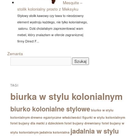
Mesquite –
stolik kolonialny prosto z Meksyku
Stylowy stolik kawowy czy ława to nieodzowny
element wystroju każdego, nie tylko kolonialnego,
salonu. Dziś chciałabym zaprezentować wam
mebel, który znalazłam w ofercie zagranicznej
firmy Direct F...
Zemanta
TAGI
biurka w stylu kolonialnym
biurko kolonialne stylowe
biurko w stylu
kolonialnym
drewno egzotyczne właściwości
figurki w stylu kolonialnym
fotel bujany dla matki z dzieckiem
fotel bujany drewniany
fotel bujany w
jadalnia w stylu
stylu kolonialnym
jadalnia kolonialna