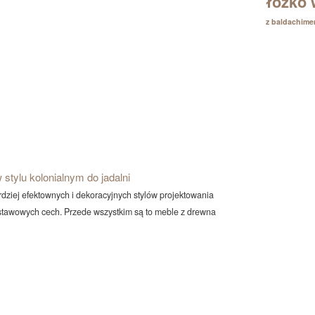
łóżko 
z baldachim
 stylu kolonialnym do jadalni
ardziej efektownych i dekoracyjnych stylów projektowania
dstawowych cech. Przede wszystkim są to meble z drewna