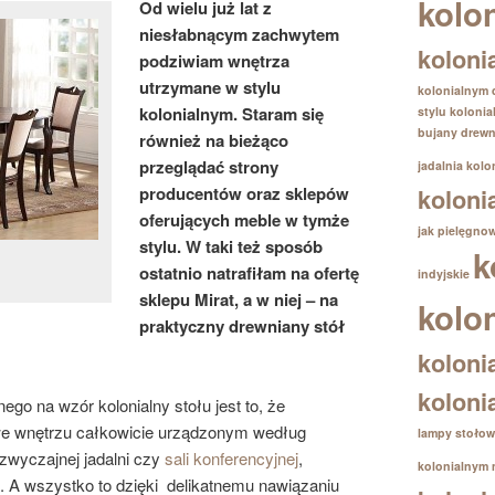
kolo
Od wielu już lat z
niesłabnącym zachwytem
koloni
podziwiam wnętrza
utrzymane w stylu
kolonialnym
kolonialnym. Staram się
stylu koloni
bujany drewn
również na bieżąco
przeglądać strony
jadalnia kolo
koloni
producentów oraz sklepów
oferujących meble w tymże
jak pielęgno
stylu. W taki też sposób
k
ostatnio natrafiłam na ofertę
indyjskie
sklepu Mirat, a w niej – na
kolo
praktyczny drewniany stół
koloni
koloni
go na wzór kolonialny stołu jest to, że
we wnętrzu całkowicie urządzonym według
lampy stołow
e zwyczajnej jadalni czy
sali konferencyjnej
,
kolonialnym
cji. A wszystko to dzięki delikatnemu nawiązaniu