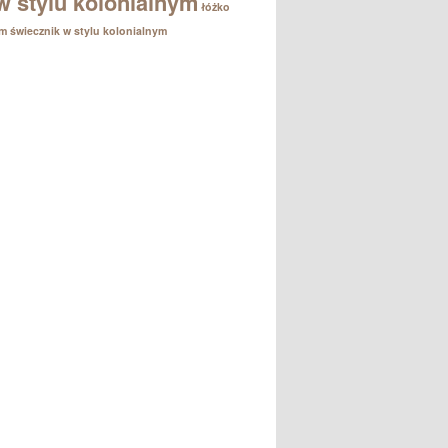
w stylu kolonialnym
łóżko
em
świecznik w stylu kolonialnym