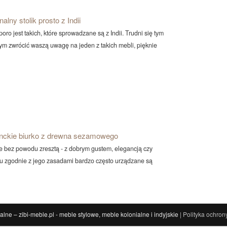
alny stolik prosto z Indii
ro jest takich, które sprowadzane są z Indii. Trudni się tym
bym zwrócić waszą uwagę na jeden z takich mebli, pięknie
nckie biurko z drewna sezamowego
nie bez powodu zresztą - z dobrym gustem, elegancją czy
u zgodnie z jego zasadami bardzo często urządzane są
alne – zibi-meble.pl - meble stylowe, meble kolonialne i indyjskie
| Polityka ochron