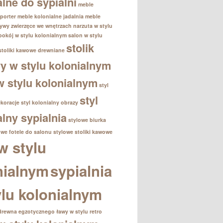
alne do sypialni
meble
porter
meble kolonialne jadalnia
meble
ywy zwierzęce we wnętrzach
narzuta w stylu
pokój w stylu kolonialnym
salon w stylu
stolik
stoliki kawowe drewniane
 w stylu kolonialnym
 w stylu kolonialnym
styl
styl
ekoracje
styl kolonialny obrazy
alny sypialnia
stylowe biurka
owe fotele do salonu
stylowe stoliki kawowe
w stylu
nialnym
sypialnia
ylu kolonialnym
drewna egzotycznego
ławy w stylu retro