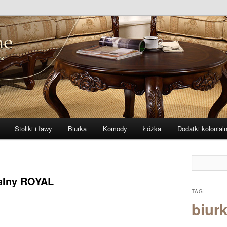
 i indyjskie
ne – zibi-meble.pl
Stoliki i ławy
Biurka
Komody
Łóżka
Dodatki kolonial
ialny ROYAL
TAGI
biurk