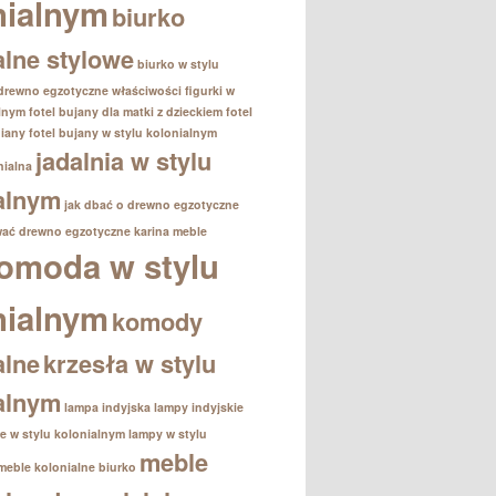
nialnym
biurko
alne stylowe
biurko w stylu
drewno egzotyczne właściwości
figurki w
alnym
fotel bujany dla matki z dzieckiem
fotel
iany
fotel bujany w stylu kolonialnym
jadalnia w stylu
nialna
alnym
jak dbać o drewno egzotyczne
wać drewno egzotyczne
karina meble
omoda w stylu
nialnym
komody
alne
krzesła w stylu
alnym
lampa indyjska
lampy indyjskie
e w stylu kolonialnym
lampy w stylu
meble
meble kolonialne biurko