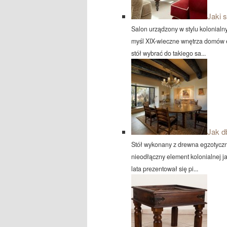
Jaki 
Salon urządzony w stylu kolonia
myśl XIX-wieczne wnętrza domów eu
stół wybrać do takiego sa...
Jak d
Stół wykonany z drewna egzotycz
nieodłączny element kolonialnej ja
lata prezentował się pi...