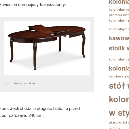
koloni
IX-wieczni europejscy kolonizatorzy.
kolonialne im
panterka
mot
kolonialnym
kolonialnym
kawowy
stolik
kolonialny d
koloni
narożne
styl
stół 
źródło: mirat.eu
kolo
m. Jeśli chodzi o długość blatu, to przed
w st
 po rozłożeniu 240 cm.
właściwości 