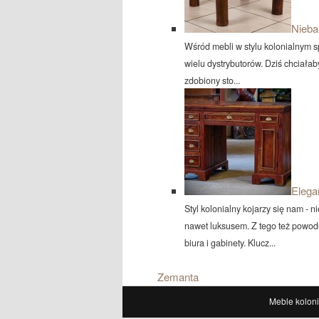
Nieban
Wśród mebli w stylu kolonialnym spo
wielu dystrybutorów. Dziś chciała
zdobiony sto...
Elega
Styl kolonialny kojarzy się nam - 
nawet luksusem. Z tego też powod
biura i gabinety. Klucz...
Zemanta
Meble koloni