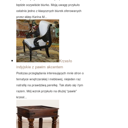
będzie oczywiście biurko. Moją uwagę przykuło
ostatnio jedno z klasycznych biurek oferowanych
przez sklep Karina M...
Krzesło
indyjskie z pawim akcentem
Podczas przeglądania interesujących mnie stron o
tematyce wnętrzarskiej i meblowej, niejeden raz
natrafię na prawdziwą perełkę. Tak stało się i tym
razem. Mój wzrok przykuło na dłużej “pawie”
krzesł...