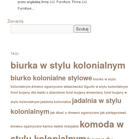
przez angielską firmę J.U. Furniture. Firma J.U.
Furniture...
Zemanta
TAGI
biurka w stylu kolonialnym
biurko kolonialne stylowe
biurko w stylu
kolonialnym
drewno egzotyczne właściwości
figurki w stylu kolonialnym
fotel bujany dla matki z dzieckiem
fotel bujany drewniany
fotel bujany w
jadalnia w stylu
stylu kolonialnym
jadalnia kolonialna
kolonialnym
jak dbać o drewno egzotyczne
jak pielęgnować
komoda w
drewno egzotyczne
karina meble indyjskie
stylu kolonialnym