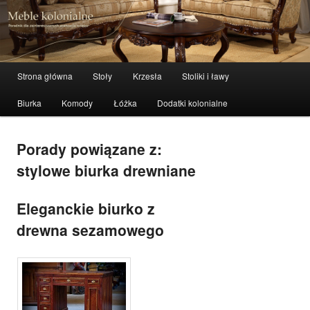
meble stylowe, meble kolonialne i indyjskie
Szuka
Meble kolonialne – zibi-meble.pl
Menu główne
Strona główna
Stoły
Krzesła
Stoliki i ławy
Przeskocz do tekstu
Przeskocz do widgetów
Biurka
Komody
Łóżka
Dodatki kolonialne
Porady powiązane z:
stylowe biurka drewniane
Eleganckie biurko z
drewna sezamowego