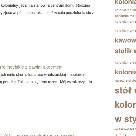
koloni
l kolonialny, jadalnia stanowiła centrum domu. Rodzina
kolonialne im
by zjeść wspólnie posiłek, ale też w celu podzielenia się z
panterka
mot
kolonialnym
kolonialnym
kawowy
stolik
kolonialny d
sło indyjskie z pawim akcentem
koloni
ych mnie stron o tematyce wnętrzarskiej i meblowej,
narożne
styl
ą perełkę. Tak stało się i tym razem. Mój wzrok przykuło
stół 
kolo
w st
właściwości 
LOW – gustowne biurko z palisandru