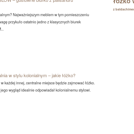
łóżko 
z baldachim
lonialnym? Najważniejszym meblem w tym pomieszczeniu
wagę przykuło ostatnio jedno z klasycznych biurek
...
lnia w stylu kolonialnym – jakie łóżko?
tą w każdej innej, centralne miejsce będzie zajmować łóżko.
y jego wygląd idealnie odpowiadał kolonialnemu stylowi.