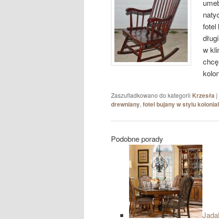
umeb
naty
fotel
dług
w kl
chcę
kolon
Zaszufladkowano do kategorii
Krzesła
|
drewniany
,
fotel bujany w stylu koloni
Podobne porady
Jadal