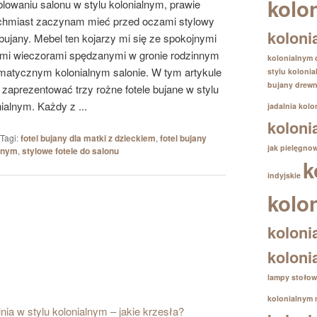
kolo
lowaniu salonu w stylu kolonialnym, prawie
chmiast zaczynam mieć przed oczami stylowy
koloni
 bujany. Mebel ten kojarzy mi się ze spokojnymi
imi wieczorami spędzanymi w gronie rodzinnym
kolonialnym
imatycznym kolonialnym salonie. W tym artykule
stylu koloni
bujany drewn
 zaprezentować trzy rożne fotele bujane w stylu
ialnym. Każdy z ...
jadalnia kolo
koloni
Tagi:
fotel bujany dla matki z dzieckiem
,
fotel bujany
jak pielęgno
alnym
,
stylowe fotele do salonu
k
indyjskie
kolo
koloni
koloni
lampy stołow
kolonialnym
nia w stylu kolonialnym – jakie krzesła?