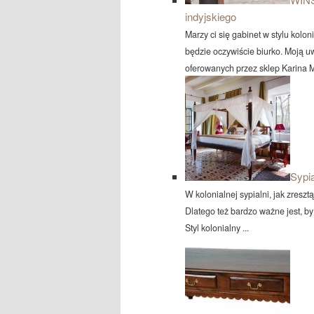
indyjskiego
Marzy ci się gabinet w stylu ko
będzie oczywiście biurko. Moją u
oferowanych przez sklep Karina M
Sypia
W kolonialnej sypialni, jak zresz
Dlatego też bardzo ważne jest, b
Styl kolonialny ...