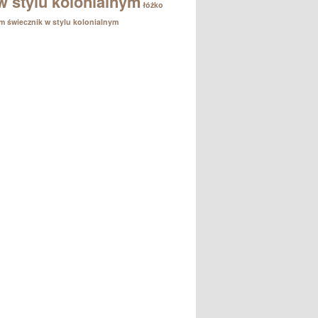
w stylu kolonialnym
łóżko
em
świecznik w stylu kolonialnym