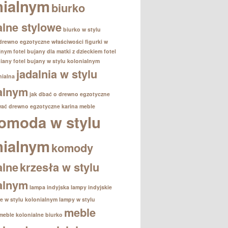
nialnym
biurko
alne stylowe
biurko w stylu
drewno egzotyczne właściwości
figurki w
alnym
fotel bujany dla matki z dzieckiem
fotel
iany
fotel bujany w stylu kolonialnym
jadalnia w stylu
nialna
alnym
jak dbać o drewno egzotyczne
wać drewno egzotyczne
karina meble
omoda w stylu
nialnym
komody
alne
krzesła w stylu
alnym
lampa indyjska
lampy indyjskie
e w stylu kolonialnym
lampy w stylu
meble
meble kolonialne biurko