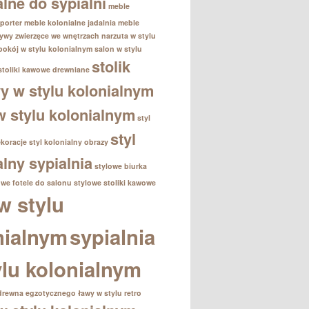
alne do sypialni
meble
porter
meble kolonialne jadalnia
meble
ywy zwierzęce we wnętrzach
narzuta w stylu
pokój w stylu kolonialnym
salon w stylu
stolik
stoliki kawowe drewniane
 w stylu kolonialnym
 w stylu kolonialnym
styl
styl
ekoracje
styl kolonialny obrazy
alny sypialnia
stylowe biurka
owe fotele do salonu
stylowe stoliki kawowe
w stylu
nialnym
sypialnia
ylu kolonialnym
drewna egzotycznego
ławy w stylu retro