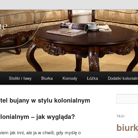
 i indyjskie
ne – zibi-meble.pl
Stoliki i ławy
Biurka
Komody
Łóżka
Dodatki kolonial
otel bujany w stylu kolonialnym
olonialnym – jak wygląda?
TAGI
biurk
iem jak inni, ale ja w chwili, gdy myślę o