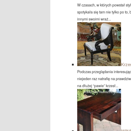
W czasach, w których powstał sty
spotykała się tam nie tylko po to, 
innymi swoimi wraż...
Krze
Podczas przeglądania interesując
niejeden raz natrafię na prawdziw
na dłużej “pawie” krzesł...
WINS