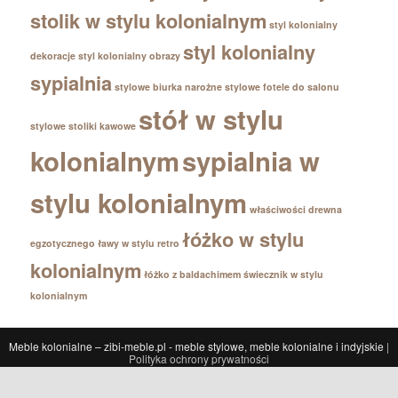
stolik w stylu kolonialnym
styl kolonialny
styl kolonialny
dekoracje
styl kolonialny obrazy
sypialnia
stylowe biurka narożne
stylowe fotele do salonu
stół w stylu
stylowe stoliki kawowe
kolonialnym
sypialnia w
stylu kolonialnym
właściwości drewna
łóżko w stylu
egzotycznego
ławy w stylu retro
kolonialnym
łóżko z baldachimem
świecznik w stylu
kolonialnym
Meble kolonialne – zibi-meble.pl - meble stylowe, meble kolonialne i indyjskie
|
Polityka ochrony prywatności