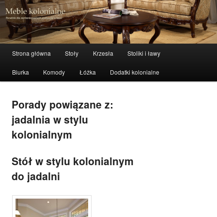
meble stylowe, meble kolonialne i indyjskie
Szuka
Meble kolonialne – zibi-meble.pl
Menu główne
Strona główna
Stoły
Krzesła
Stoliki i ławy
Przeskocz do tekstu
Przeskocz do widgetów
Biurka
Komody
Łóżka
Dodatki kolonialne
Porady powiązane z:
jadalnia w stylu
kolonialnym
Stół w stylu kolonialnym
do jadalni