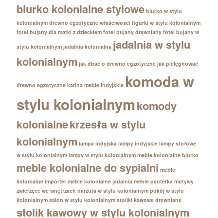
biurko kolonialne stylowe
biurko w stylu
kolonialnym
drewno egzotyczne właściwości
figurki w stylu kolonialnym
fotel bujany dla matki z dzieckiem
fotel bujany drewniany
fotel bujany w
jadalnia w stylu
stylu kolonialnym
jadalnia kolonialna
kolonialnym
jak dbać o drewno egzotyczne
jak pielęgnować
komoda w
drewno egzotyczne
karina meble indyjskie
stylu kolonialnym
komody
kolonialne
krzesła w stylu
kolonialnym
lampa indyjska
lampy indyjskie
lampy stołowe
w stylu kolonialnym
lampy w stylu kolonialnym
meble kolonialne biurko
meble kolonialne do sypialni
meble
kolonialne importer
meble kolonialne jadalnia
meble panterka
motywy
zwierzęce we wnętrzach
narzuta w stylu kolonialnym
pokój w stylu
kolonialnym
salon w stylu kolonialnym
stoliki kawowe drewniane
stolik kawowy w stylu kolonialnym