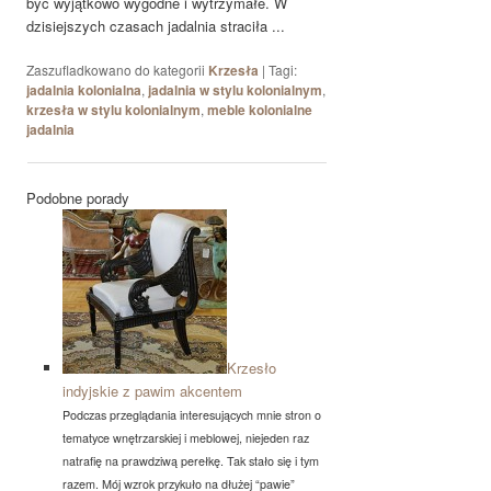
być wyjątkowo wygodne i wytrzymałe. W
dzisiejszych czasach jadalnia straciła ...
Zaszufladkowano do kategorii
Krzesła
|
Tagi:
jadalnia kolonialna
,
jadalnia w stylu kolonialnym
,
krzesła w stylu kolonialnym
,
meble kolonialne
jadalnia
Podobne porady
Krzesło
indyjskie z pawim akcentem
Podczas przeglądania interesujących mnie stron o
tematyce wnętrzarskiej i meblowej, niejeden raz
natrafię na prawdziwą perełkę. Tak stało się i tym
razem. Mój wzrok przykuło na dłużej “pawie”