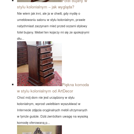
Fotel bujany w
stylu kolonialnym – jak wygląda?
Nie wiem jak inni, ale ja w chwili, gdy myślę o
umeblowaniu salonu w stylu kolonialnym, prawie
natychmiast zaczynam mieć przed oczami stylowy
fotel bujany. Mebel ten kojarzy mi się ze spokojnymi
dłu...
Piękna komoda
w stylu kolonialnym od ArtDecor
Choć mój dom nie jest urządzony w stylu
kolonialnym, wprost uwielbiam wyszukiwać w
Internecie zdjęcia oryginalnych mebli utrzymanych
w tymże guście. Dziś zwróciłam uwagę na wysoką
komodę oferowaną p...