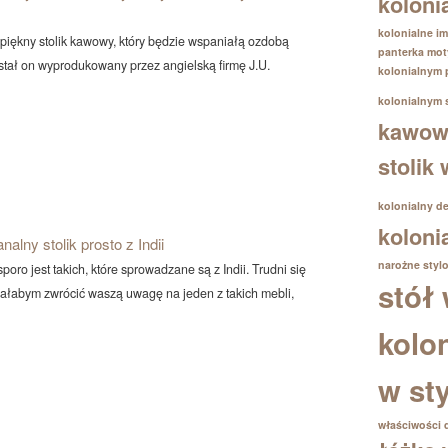
koloni
kolonialne im
iękny stolik kawowy, który będzie wspaniałą ozdobą
panterka
mot
stał on wyprodukowany przez angielską firmę J.U.
kolonialnym
kolonialnym
kawowy
stolik
kolonialny d
koloni
nalny stolik prosto z Indii
narożne
styl
oro jest takich, które sprowadzane są z Indii. Trudni się
stół 
ciałabym zwrócić waszą uwagę na jeden z takich mebli,
kolo
w st
właściwości 