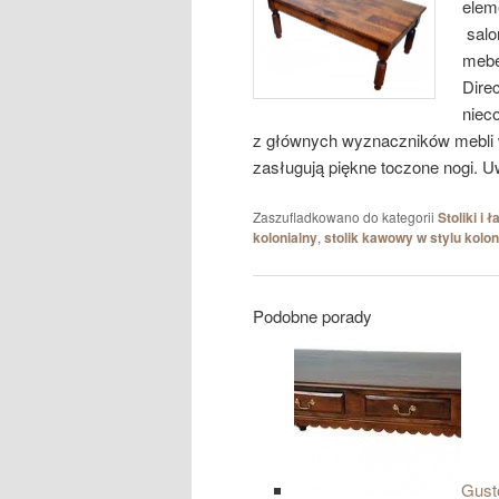
eleme
salo
mebe
Dire
nieco
z głównych wyznaczników mebli 
zasługują piękne toczone nogi. Uw
Zaszufladkowano do kategorii
Stoliki i 
kolonialny
,
stolik kawowy w stylu kolo
Podobne porady
Gust