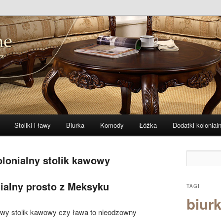
 i indyjskie
ne – zibi-meble.pl
Stoliki i ławy
Biurka
Komody
Łóżka
Dodatki kolonial
olonialny stolik kawowy
nialny prosto z Meksyku
TAGI
biurk
owy stolik kawowy czy ława to nieodzowny