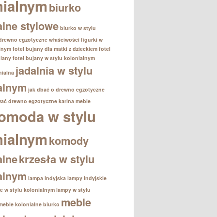
nialnym
biurko
alne stylowe
biurko w stylu
drewno egzotyczne właściwości
figurki w
alnym
fotel bujany dla matki z dzieckiem
fotel
iany
fotel bujany w stylu kolonialnym
jadalnia w stylu
nialna
alnym
jak dbać o drewno egzotyczne
wać drewno egzotyczne
karina meble
omoda w stylu
nialnym
komody
alne
krzesła w stylu
alnym
lampa indyjska
lampy indyjskie
e w stylu kolonialnym
lampy w stylu
meble
meble kolonialne biurko