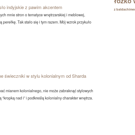
łóżko 
sło indyjskie z pawim akcentem
z baldachim
ych mnie stron o tematyce wnętrzarskiej i meblowej,
ą perełkę. Tak stało się i tym razem. Mój wzrok przykuło
ne świeczniki w stylu kolonialnym od Sharda
ać mianem kolonialnego, nie może zabraknąć stylowych
“kropką nad i” i podkreślą kolonialny charakter wnętrza.