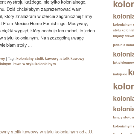
kolo
nt wystroju każdego, nie tylko kolonialnego,
nu. Dziś chciałabym zaprezentować wam
koloni
l, który znalazłam w ofercie zagranicznej firmy
ct From Mexico Home Furnishings. Masywny,
kolonialnym
 ciężki wygląd, który cechuje ten mebel, to jeden
stylu koloni
bujany drewn
w stylu kolonialnym. Na szczególną uwagę
ielbiam stoły ...
jadalnia kolo
koloni
ławy
|
Tagi:
kolonialny stolik kawowy
,
stolik kawowy
jak pielęgno
nialnym
,
ława w stylu kolonialnym
k
indyjskie
kolo
koloni
koloni
lampy stołow
kolonialnym
owny stolik kawowy w stylu kolonialnym od J.U.