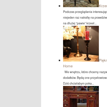
Krze
Podczas przeglądania interesując
niejeden raz natrafię na prawdziw
na dłużej “pawie” krzesł...
Pięk
Home
We wnętrzu, które chcemy nazyw
dodatków. Będą one przysłowiową 
Dziś chciałabym poka...