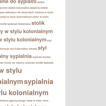
alne do sypialni
meble
porter
meble kolonialne jadalnia
meble
ywy zwierzęce we wnętrzach
narzuta w stylu
pokój w stylu kolonialnym
salon w stylu
stolik
stoliki kawowe drewniane
 w stylu kolonialnym
 w stylu kolonialnym
styl
styl
ekoracje
styl kolonialny obrazy
alny sypialnia
stylowe biurka
owe fotele do salonu
stylowe stoliki kawowe
w stylu
nialnym
sypialnia
ylu kolonialnym
drewna egzotycznego
ławy w stylu retro