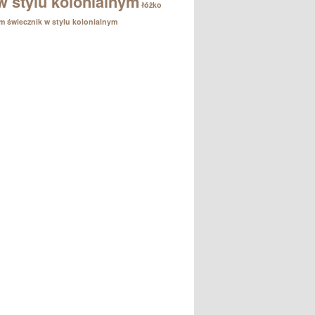
w stylu kolonialnym
łóżko
em
świecznik w stylu kolonialnym