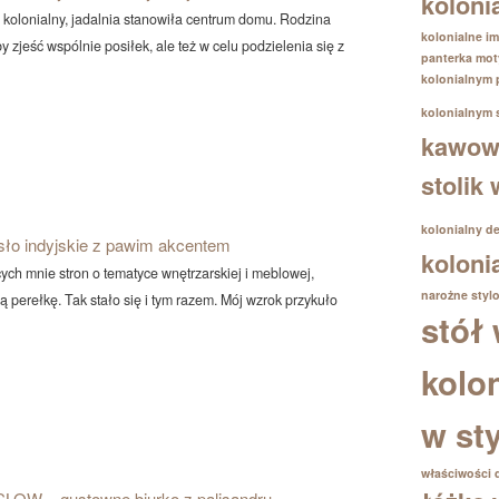
koloni
l kolonialny, jadalnia stanowiła centrum domu. Rodzina
kolonialne im
by zjeść wspólnie posiłek, ale też w celu podzielenia się z
panterka
mot
kolonialnym
kolonialnym
kawowy
stolik
kolonialny d
sło indyjskie z pawim akcentem
koloni
ych mnie stron o tematyce wnętrzarskiej i meblowej,
narożne
styl
ą perełkę. Tak stało się i tym razem. Mój wzrok przykuło
stół 
kolo
w st
właściwości 
LOW – gustowne biurko z palisandru