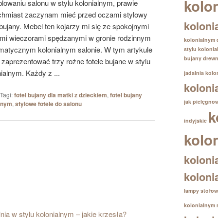
kolo
lowaniu salonu w stylu kolonialnym, prawie
chmiast zaczynam mieć przed oczami stylowy
koloni
 bujany. Mebel ten kojarzy mi się ze spokojnymi
imi wieczorami spędzanymi w gronie rodzinnym
kolonialnym
imatycznym kolonialnym salonie. W tym artykule
stylu koloni
bujany drewn
 zaprezentować trzy rożne fotele bujane w stylu
ialnym. Każdy z ...
jadalnia kolo
koloni
Tagi:
fotel bujany dla matki z dzieckiem
,
fotel bujany
jak pielęgno
alnym
,
stylowe fotele do salonu
k
indyjskie
kolo
koloni
koloni
lampy stołow
kolonialnym
nia w stylu kolonialnym – jakie krzesła?