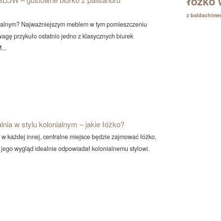
łóżko 
z baldachim
lonialnym? Najważniejszym meblem w tym pomieszczeniu
wagę przykuło ostatnio jedno z klasycznych biurek
...
lnia w stylu kolonialnym – jakie łóżko?
tą w każdej innej, centralne miejsce będzie zajmować łóżko.
y jego wygląd idealnie odpowiadał kolonialnemu stylowi.