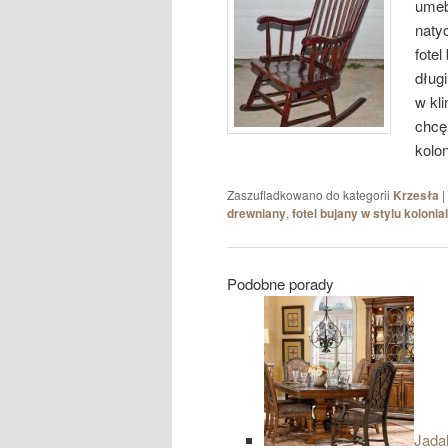
umeb
naty
fotel
dług
w kl
chcę
kolon
Zaszufladkowano do kategorii
Krzesła
|
drewniany
,
fotel bujany w stylu koloni
Podobne porady
Jadal