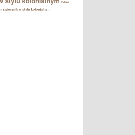
w stylu kolonialnym
łóżko
em
świecznik w stylu kolonialnym