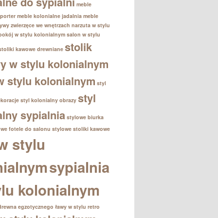
alne do sypialni
meble
porter
meble kolonialne jadalnia
meble
ywy zwierzęce we wnętrzach
narzuta w stylu
pokój w stylu kolonialnym
salon w stylu
stolik
stoliki kawowe drewniane
 w stylu kolonialnym
 w stylu kolonialnym
styl
styl
ekoracje
styl kolonialny obrazy
alny sypialnia
stylowe biurka
owe fotele do salonu
stylowe stoliki kawowe
w stylu
nialnym
sypialnia
ylu kolonialnym
drewna egzotycznego
ławy w stylu retro