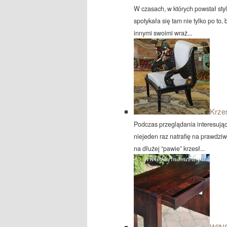
W czasach, w których powstał sty
spotykała się tam nie tylko po to, 
innymi swoimi wraż...
Krze
Podczas przeglądania interesując
niejeden raz natrafię na prawdziw
na dłużej “pawie” krzesł...
WINS