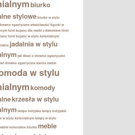
nialnym
biurko
alne stylowe
biurko w stylu
drewno egzotyczne właściwości
figurki w
alnym
fotel bujany dla matki z dzieckiem
fotel
iany
fotel bujany w stylu kolonialnym
jadalnia w stylu
nialna
alnym
jak dbać o drewno egzotyczne
wać drewno egzotyczne
karina meble
omoda w stylu
nialnym
komody
alne
krzesła w stylu
alnym
lampa indyjska
lampy indyjskie
e w stylu kolonialnym
lampy w stylu
meble
meble kolonialne biurko