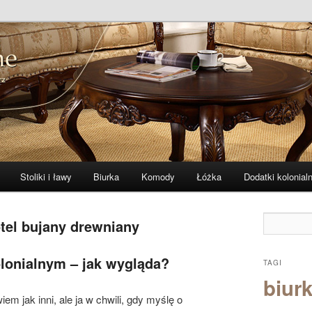
 i indyjskie
ne – zibi-meble.pl
Stoliki i ławy
Biurka
Komody
Łóżka
Dodatki kolonial
otel bujany drewniany
olonialnym – jak wygląda?
TAGI
biurk
iem jak inni, ale ja w chwili, gdy myślę o