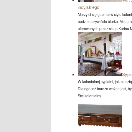
indyjskiego
Marzy ci się gabinet w stylu ko
będzie oczywiście biurko. Moją u
oferowanych przez sklep Karina M
Sypia
W kolonialnej sypialni, jak zresz
Dlatego też bardzo ważne jest, b
Styl kolonialny ...