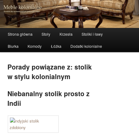
meble stylowe, meble kolonialne i indyjskie
Szuka
Meble kolonialne – zibi-meble.pl
Menu główne
Strona główna
Stoły
Krzesła
Stoliki i ławy
Przeskocz do tekstu
Przeskocz do widgetów
Biurka
Komody
Łóżka
Dodatki kolonialne
Porady powiązane z:
stolik
w stylu kolonialnym
Niebanalny stolik prosto z
Indii