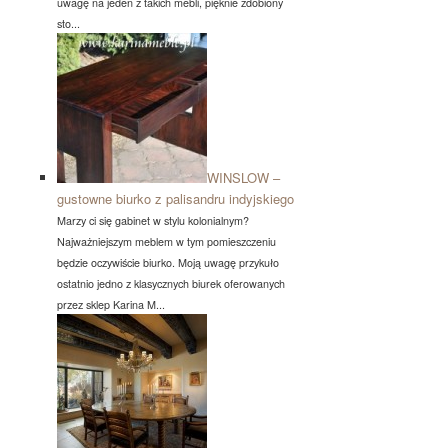
uwagę na jeden z takich mebli, pięknie zdobiony
sto...
WINSLOW –
gustowne biurko z palisandru indyjskiego
Marzy ci się gabinet w stylu kolonialnym?
Najważniejszym meblem w tym pomieszczeniu
będzie oczywiście biurko. Moją uwagę przykuło
ostatnio jedno z klasycznych biurek oferowanych
przez sklep Karina M...