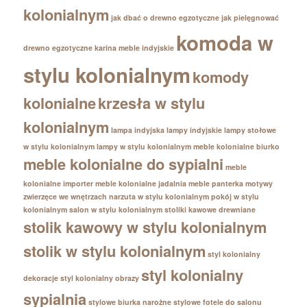
kolonialnym
jak dbać o drewno egzotyczne
jak pielęgnować
komoda w
drewno egzotyczne
karina meble indyjskie
stylu kolonialnym
komody
kolonialne
krzesła w stylu
kolonialnym
lampa indyjska
lampy indyjskie
lampy stołowe
w stylu kolonialnym
lampy w stylu kolonialnym
meble kolonialne biurko
meble kolonialne do sypialni
meble
kolonialne importer
meble kolonialne jadalnia
meble panterka
motywy
zwierzęce we wnętrzach
narzuta w stylu kolonialnym
pokój w stylu
kolonialnym
salon w stylu kolonialnym
stoliki kawowe drewniane
stolik kawowy w stylu kolonialnym
stolik w stylu kolonialnym
styl kolonialny
styl kolonialny
dekoracje
styl kolonialny obrazy
sypialnia
stylowe biurka narożne
stylowe fotele do salonu