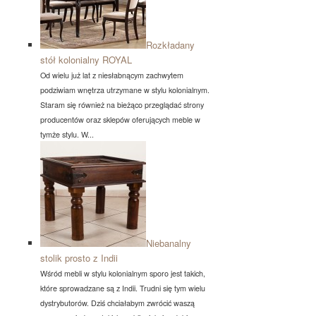
Rozkładany
stół kolonialny ROYAL
Od wielu już lat z niesłabnącym zachwytem
podziwiam wnętrza utrzymane w stylu kolonialnym.
Staram się również na bieżąco przeglądać strony
producentów oraz sklepów oferujących meble w
tymże stylu. W...
Niebanalny
stolik prosto z Indii
Wśród mebli w stylu kolonialnym sporo jest takich,
które sprowadzane są z Indii. Trudni się tym wielu
dystrybutorów. Dziś chciałabym zwrócić waszą