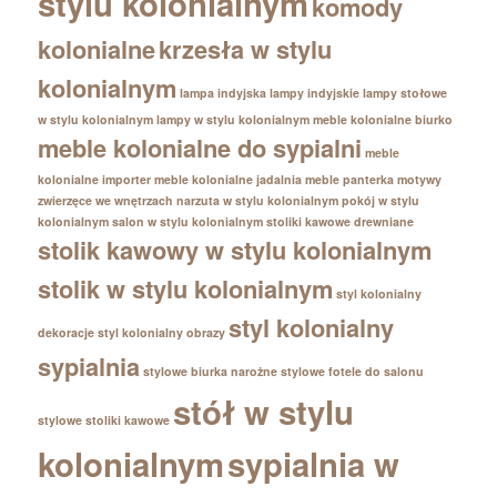
stylu kolonialnym
komody
kolonialne
krzesła w stylu
kolonialnym
lampa indyjska
lampy indyjskie
lampy stołowe
w stylu kolonialnym
lampy w stylu kolonialnym
meble kolonialne biurko
meble kolonialne do sypialni
meble
kolonialne importer
meble kolonialne jadalnia
meble panterka
motywy
zwierzęce we wnętrzach
narzuta w stylu kolonialnym
pokój w stylu
kolonialnym
salon w stylu kolonialnym
stoliki kawowe drewniane
stolik kawowy w stylu kolonialnym
stolik w stylu kolonialnym
styl kolonialny
styl kolonialny
dekoracje
styl kolonialny obrazy
sypialnia
stylowe biurka narożne
stylowe fotele do salonu
stół w stylu
stylowe stoliki kawowe
kolonialnym
sypialnia w