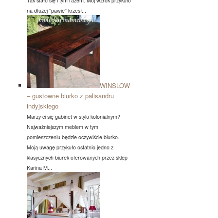
Tak stało się i tym razem. Mój wzrok przykuło
na dłużej “pawie” krzesł...
WINSLOW
– gustowne biurko z palisandru
indyjskiego
Marzy ci się gabinet w stylu kolonialnym?
Najważniejszym meblem w tym
pomieszczeniu będzie oczywiście biurko.
Moją uwagę przykuło ostatnio jedno z
klasycznych biurek oferowanych przez sklep
Karina M...