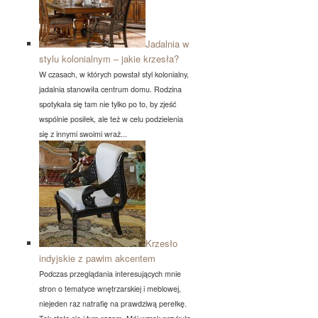
Jadalnia w
stylu kolonialnym – jakie krzesła?
W czasach, w których powstał styl kolonialny,
jadalnia stanowiła centrum domu. Rodzina
spotykała się tam nie tylko po to, by zjeść
wspólnie posiłek, ale też w celu podzielenia
się z innymi swoimi wraż...
Krzesło
indyjskie z pawim akcentem
Podczas przeglądania interesujących mnie
stron o tematyce wnętrzarskiej i meblowej,
niejeden raz natrafię na prawdziwą perełkę.