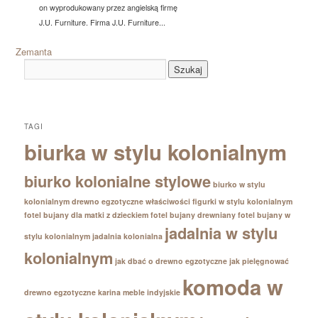
on wyprodukowany przez angielską firmę
J.U. Furniture. Firma J.U. Furniture...
Zemanta
TAGI
biurka w stylu kolonialnym
biurko kolonialne stylowe
biurko w stylu
kolonialnym
drewno egzotyczne właściwości
figurki w stylu kolonialnym
fotel bujany dla matki z dzieckiem
fotel bujany drewniany
fotel bujany w
jadalnia w stylu
stylu kolonialnym
jadalnia kolonialna
kolonialnym
jak dbać o drewno egzotyczne
jak pielęgnować
komoda w
drewno egzotyczne
karina meble indyjskie