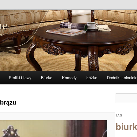
 i indyjskie
ne – zibi-meble.pl
Stoliki i ławy
Biurka
Komody
Łóżka
Dodatki kolonial
 brązu
TAGI
biurk