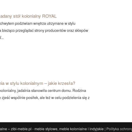
adany stół kolonialny ROYAL
zachwytem podziwiam wnętrza utrzymane w stylu
na bieżąco przeglądać strony producentów oraz sklepów
...
nia w stylu kolonialnym – jakie krzesła?
 kolonialny, jadalnia stanowiła centrum domu. Rodzina
y zjeść wspólnie posiłek, ale też w celu podzielenia się z
alne – zibi-meble.pl - meble stylowe, meble kolonialne i indyjskie
| Polityka ochron