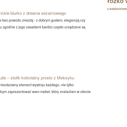
łóżko 
z baldachim
nckie biurko z drewna sezamowego
nie bez powodu zresztą - z dobrym gustem, elegancją czy
u zgodnie z jego zasadami bardzo często urządzane są
ite – stolik kolonialny prosto z Meksyku
 nieodzowny element wystroju każdego, nie tylko
łabym zaprezentować wam mebel, który znalazłam w ofercie