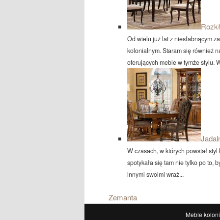
Rozkł
Od wielu już lat z niesłabnącym 
kolonialnym. Staram się również 
oferujących meble w tymże stylu. W
Jadal
W czasach, w których powstał styl
spotykała się tam nie tylko po to, b
innymi swoimi wraż...
Zemanta
Meble koloni