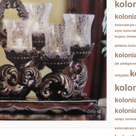
kolo
koloni
kolonialnym
stylu koloni
bujany drewn
jadalnia kolo
koloni
jak pielęgno
k
indyjskie
kolo
koloni
koloni
lampy stołow
kolonialnym