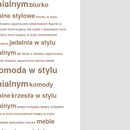
nialnym
biurko
alne stylowe
biurko w stylu
drewno egzotyczne właściwości
figurki w
alnym
fotel bujany dla matki z dzieckiem
fotel
iany
fotel bujany w stylu kolonialnym
jadalnia w stylu
nialna
alnym
jak dbać o drewno egzotyczne
wać drewno egzotyczne
karina meble
omoda w stylu
nialnym
komody
alne
krzesła w stylu
alnym
lampa indyjska
lampy indyjskie
e w stylu kolonialnym
lampy w stylu
meble
meble kolonialne biurko