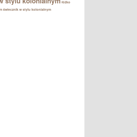
w stylu kolonialnym
łóżko
em
świecznik w stylu kolonialnym