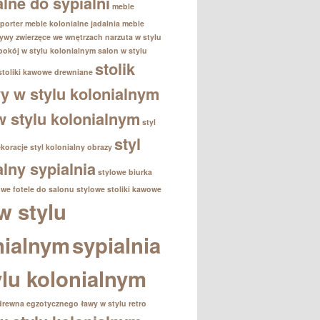
alne do sypialni
meble
porter
meble kolonialne jadalnia
meble
ywy zwierzęce we wnętrzach
narzuta w stylu
pokój w stylu kolonialnym
salon w stylu
stolik
stoliki kawowe drewniane
 w stylu kolonialnym
 w stylu kolonialnym
styl
styl
ekoracje
styl kolonialny obrazy
alny sypialnia
stylowe biurka
owe fotele do salonu
stylowe stoliki kawowe
w stylu
nialnym
sypialnia
ylu kolonialnym
drewna egzotycznego
ławy w stylu retro