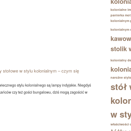
koloni
kolonialne im
panterka
mot
kolonialnym
kolonialnym
kawowy
stolik
kolonialny d
koloni
 stołowe w stylu kolonialnym – czym się
narożne
styl
stół 
wiecznego stylu kolonialnego są lampy indyjskie. Niegdyś
kańców czy też gości bungalowu, dziś mogą zagościć w
kolo
w st
właściwości 