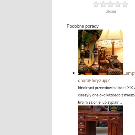
Głosuj
Podobne porady
Lampy
charakteryzują?
Idealnymi przedstawicielkami XIX-
cieszyły one oko każdego z miesz
twoim salonie lub sypialn...